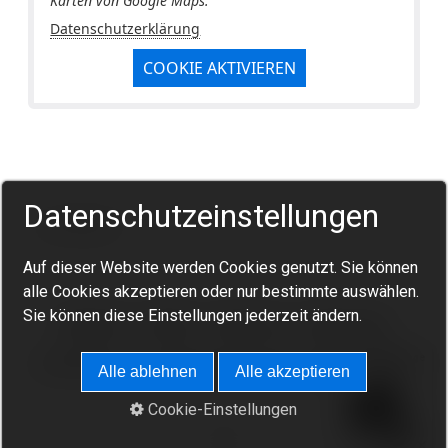
Karten von Google Maps.
Datenschutzerklärung
COOKIE AKTIVIEREN
Datenschutzeinstellungen
Auf dieser Website werden Cookies genutzt. Sie können
alle Cookies akzeptieren oder nur bestimmte auswählen.
Sie können diese Einstellungen jederzeit ändern.
Startseite
Kontakt
Impressum
Datenschutz
Buchungsanfrage
© 2026 Berg- und Wanderfreunde Allmersbach im Tal
Alle ablehnen
Alle akzeptieren
Kontakt
Cookie-Einstellungen
✕